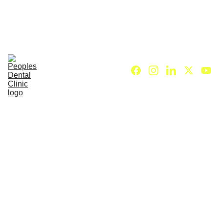
C
ALL DENTIST NOW 
Home (KO)
About Us (KO)
Dental Services (KO)
Our Dentists (KO)
Treatment charges (KO)
Contact Us (KO)
Blog (KO)